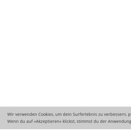
Wir verwenden Cookies, um dein Surferlebnis zu verbessern, p
Wenn du auf «Akzeptieren» klickst, stimmst du der Anwendung