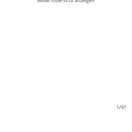
Bilder-Übersicht anzeigen
/97
1/97