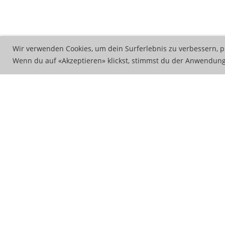
Wir verwenden Cookies, um dein Surferlebnis zu verbessern, p
Wenn du auf «Akzeptieren» klickst, stimmst du der Anwendung